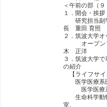
＜午前の部（９
１．開会・挨拶
研究担当副学長
長 重田 育照
２．筑波大学オ
オープンファ
木 正洋
３．筑波大学で
の紹介
【ライフサイ
医学医療系医
医学医療系技
生命科学動物資
室、