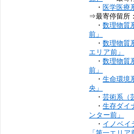
・
医学医療
⇒最寄停留所
・
数理物質
前」
・
数理物質
エリア前」
・
数理物質
前」
・
生命環境
央」
・
芸術系（
・
生存ダイ
ンター前」
・
イノベイ
「第一エリア