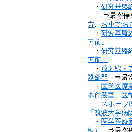
・
研究基盤
⇒最寄停
方
、
お車でお
・
研究基盤
ア前」
・
研究基盤
ア前」
・
放射線・
器部門
⇒最寄
・
医学医療
本作製室、医
スポーツ
「筑波大学病
・
医学医療
棟）
⇒最寄